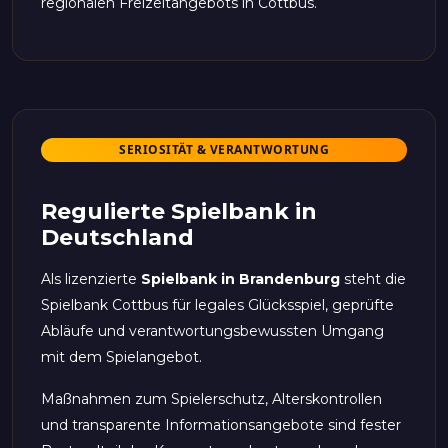
regionalen Freizeitangebots in Cottbus.
SERIOSITÄT & VERANTWORTUNG
Regulierte Spielbank in
Deutschland
Als lizenzierte
Spielbank in Brandenburg
steht die
Spielbank Cottbus für legales Glücksspiel, geprüfte
Abläufe und verantwortungsbewussten Umgang
mit dem Spielangebot.
Maßnahmen zum Spielerschutz, Alterskontrollen
und transparente Informationsangebote sind fester