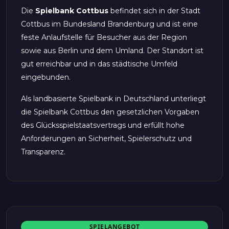
Die
Spielbank Cottbus
befindet sich in der Stadt
Cottbus im Bundesland Brandenburg und ist eine
feste Anlaufstelle für Besucher aus der Region
sowie aus Berlin und dem Umland. Der Standort ist
gut erreichbar und in das städtische Umfeld
eingebunden.
Als landbasierte Spielbank in Deutschland unterliegt
die Spielbank Cottbus den gesetzlichen Vorgaben
des Glücksspielstaatsvertrags und erfüllt hohe
Anforderungen an Sicherheit, Spielerschutz und
Transparenz.
SPIELANGEBOT