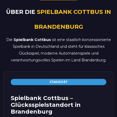
ÜBER DIE
SPIELBANK COTTBUS IN
BRANDENBURG
Die
Spielbank Cottbus
ist eine staatlich konzessionierte
Spielbank in Deutschland und steht für klassisches
Glücksspiel, moderne Automatenspiele und
verantwortungsvolles Spielen im Land Brandenburg.
STANDORT
Spielbank Cottbus –
Glücksspielstandort in
Brandenburg