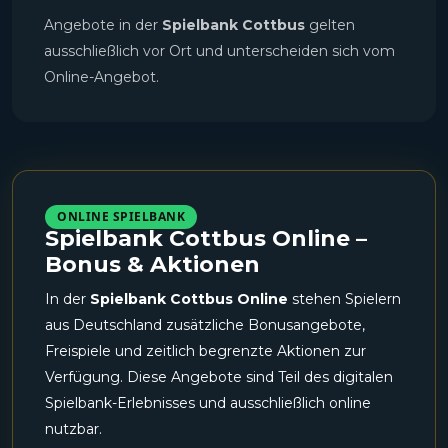
Angebote in der
Spielbank Cottbus
gelten
ausschließlich vor Ort und unterscheiden sich vom
Online-Angebot.
ONLINE SPIELBANK
Spielbank Cottbus Online –
Bonus & Aktionen
In der
Spielbank Cottbus Online
stehen Spielern
aus Deutschland zusätzliche Bonusangebote,
Freispiele und zeitlich begrenzte Aktionen zur
Verfügung. Diese Angebote sind Teil des digitalen
Spielbank-Erlebnisses und ausschließlich online
nutzbar.