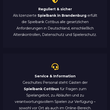
Reguliert & sicher
Als lizenzierte
Spielbank in Brandenburg
erfüllt
die Spielbank Cottbus alle gesetzlichen
Anforderungen in Deutschland, einschließlich
Alterskontrollen, Datenschutz und Spielerschutz.
Service & Information
Geschultes Personal steht Gästen der
Spielbank Cottbus
für Fragen zum
Spielangebot, zu Abläufen und zu
verantwortungsvollem Spielen zur Verfügung –
sowohl vor Ort als auch im Online-Bereich.