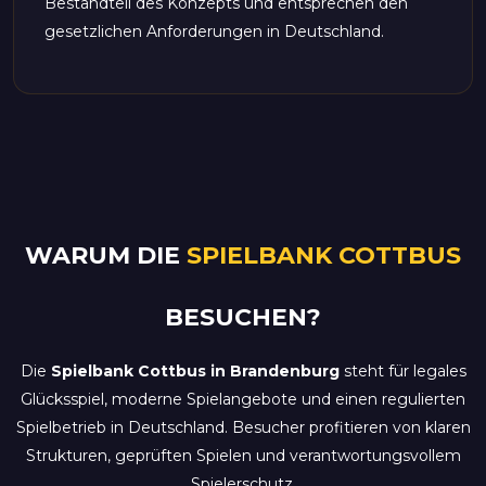
Bestandteil des Konzepts und entsprechen den
gesetzlichen Anforderungen in Deutschland.
WARUM DIE
SPIELBANK COTTBUS
BESUCHEN?
Die
Spielbank Cottbus in Brandenburg
steht für legales
Glücksspiel, moderne Spielangebote und einen regulierten
Spielbetrieb in Deutschland. Besucher profitieren von klaren
Strukturen, geprüften Spielen und verantwortungsvollem
Spielerschutz.