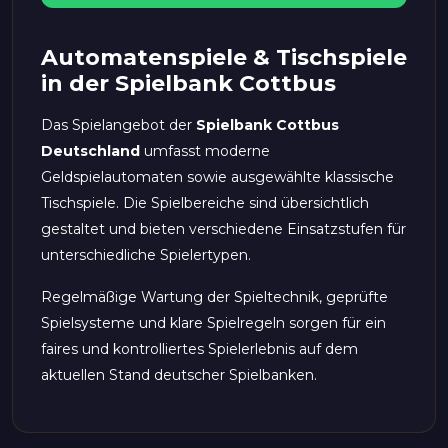
Automatenspiele & Tischspiele
in der Spielbank Cottbus
Das Spielangebot der
Spielbank Cottbus
Deutschland
umfasst moderne
Geldspielautomaten sowie ausgewählte klassische
Tischspiele. Die Spielbereiche sind übersichtlich
gestaltet und bieten verschiedene Einsatzstufen für
unterschiedliche Spielertypen.
Regelmäßige Wartung der Spieltechnik, geprüfte
Spielsysteme und klare Spielregeln sorgen für ein
faires und kontrolliertes Spielerlebnis auf dem
aktuellen Stand deutscher Spielbanken.