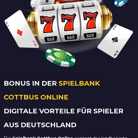
BONUS IN DER
SPIELBANK
COTTBUS ONLINE
DIGITALE VORTEILE FÜR SPIELER
AUS DEUTSCHLAND